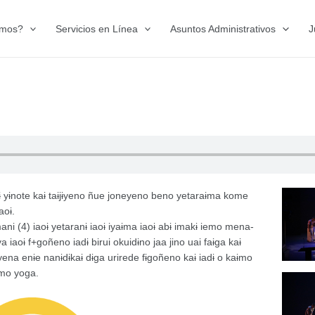
omos?
Servicios en Línea
Asuntos Administrativos
J
 yɨnote kaɨ taɨjɨyeno ñue joneyeno beno yetaraɨma kome
aoɨ.
i (4) iaoɨ yetaranɨ iaoɨ iyaɨma iaoɨ abɨ imakɨ iemo mena-
iaoɨ f+goñeno iadɨ birui okuidɨno jaa jino uai faɨga kaɨ
iyena enɨe nanɨdɨkaɨ dɨga urirede fɨgoñeno kaɨ iadɨ o kaɨmo
ɨmo yoga.