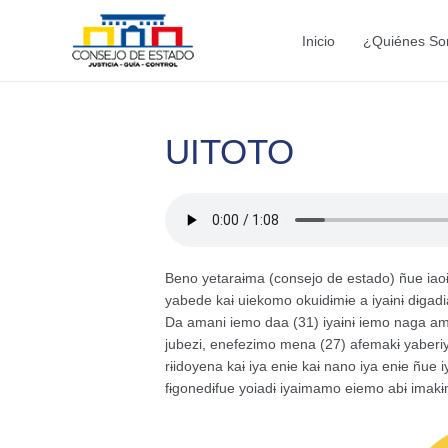
Ir
al
Inicio
¿Quiénes S
contenido
UITOTO
Beno yetaraɨma (consejo de estado) ñue iaoɨ
yabede kaɨ uiekomo okuidɨmɨe a iyaɨnɨ dɨgadi
Da amani iemo daa (31) iyaɨnɨ iemo naga aman
jubezi, enefezimo mena (27) afemakɨ yaberiya 
rɨidoyena kaɨ iya enɨe kaɨ nano iya enɨe ñue 
fɨgonedɨfue yoiadɨ iyaimamo eiemo abɨ imak