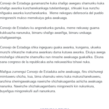
Consejo de Estaduga gunamanzhe kuka shañgo awegaru shamunku kuka
shañgo awunka kunzhanekankaga tutelambangui, shkuaki kua nunzhu
riñguaka awunka kunzhanekanka. Meme nekegaru defensoría del pueblo
mingoneshi mukso memekuiya geka awakuaga.
Consejo de Estaduru ku angonekunka gunuka, meme nekuway guama
kukkuazha nanunuka, bimarru shañgo awariñga, bimaru unduaga
shañgawaringa.
Consejo de Estadoga shka ingeguaru guaka awanka, kungama, ukueka
munzhi shkanzhe makuma awankaru duma kutuwa awunka. Ekuiya awega
mishañgui shkanzhe shamuñku nun rimashe awakuaga guakañka. Ekuna
sana congreso de la republicaka asha nekuwashka tshuwi nuka.
Mañgua zumengui Consejo de Estaduka ashe awakuaga, ñiru shizhunegi
mimtuweru shizha, kua, bima shamuku winru kuka mukunzhanekuweru,
anzhina sheringawakuaga nawinzhe shizhakuagamba ashizha awakuaga
nanunka. Nawinzhe shizhakuagambarru mingoneshi kin nukunkura,
buyeñgua mingonekuñi auñ nanunkurra.