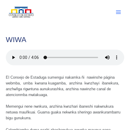
Ir
al
contenido
Main
Menu
WIWA
El Consejo de Estaduga sumengui nakamka ñi nawinshe página
webmba, umba k
u
nana kuagamba, anzhina k
u
nzhayi ibanekura,
anzh
u
ñga rig
u
ntuna aunukurashka, anzhina nawinzhe canal de
atencionmba m
u
takuaga.
Memengui nene n
u
nkura, anzhina k
u
nzhari ibaneshi nak
u
nukura
netuwa mauñkuai. Guama guaka nek
u
nka sheringo awankurambarru
bigu gunukurra.
Colombiamba d
u
ma nazhi zhashanukua aw
u
nka maygua nana