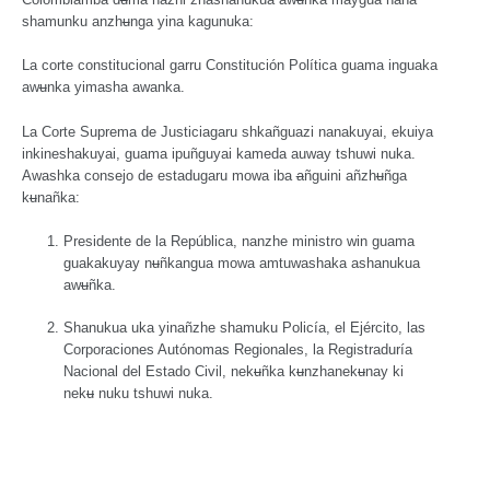
shamunku anzh
u
nga yina kagunuka:
La corte constitucional garru Constitución Política guama inguaka
aw
u
nka yimasha awanka.
La Corte Suprema de Justiciagaru shkañguazi nanakuyai, ekuiya
inkineshakuyai, guama ipuñguyai kameda auway tshuwi nuka.
Awashka consejo de estadugaru mowa iba
a
ñguini añzh
u
ñga
k
u
nañka:
Presidente de la República, nanzhe ministro win guama
guakakuyay n
u
ñkangua mowa amtuwashaka ashanukua
aw
u
ñka.
Shanukua uka yinañzhe shamuku Policía, el Ejército, las
Corporaciones Autónomas Regionales, la Registraduría
Nacional del Estado Civil, nek
u
ñka k
u
nzhanek
u
nay ki
nek
u
nuku tshuwi nuka.