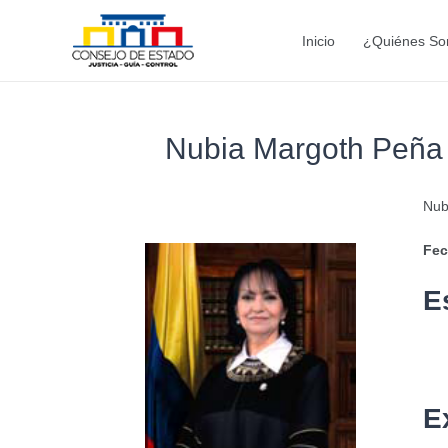
Ir
al
Inicio
¿Quiénes S
contenido
Nubia Margoth Peña
Nub
Fec
E
E