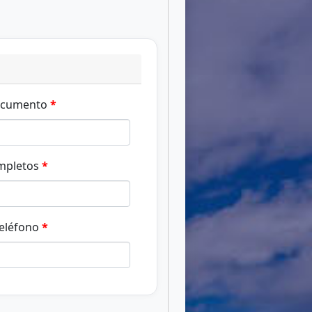
ocumento
mpletos
eléfono